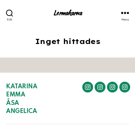
Lermakarna
Sök
Meny
Inget hittades
KATARINA
KATARINA
EMMA
ÅSA
AN
EMMA
ÅSA
ANGELICA